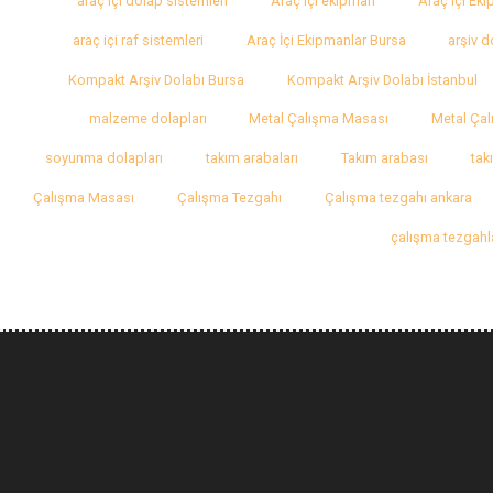
araç içi dolap sistemleri
Araç içi ekipman
Araç içi Ek
araç içi raf sistemleri
Araç İçi Ekipmanlar Bursa
arşiv d
Kompakt Arşiv Dolabı Bursa
Kompakt Arşiv Dolabı İstanbul
malzeme dolapları
Metal Çalışma Masası
Metal Çal
soyunma dolapları
takım arabaları
Takım arabası
tak
Çalışma Masası
Çalışma Tezgahı
Çalışma tezgahı ankara
çalışma tezgahl