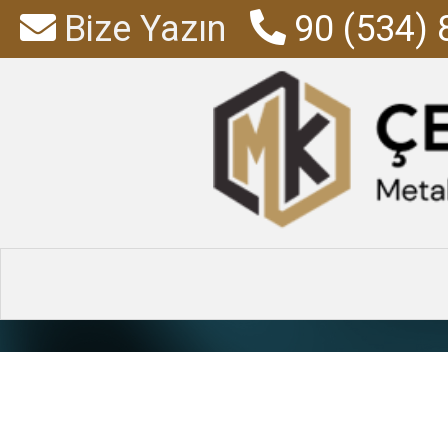
Bize Yazın
90 (534) 
Yazı Ta
Anasayfa
»
Ürünler
»