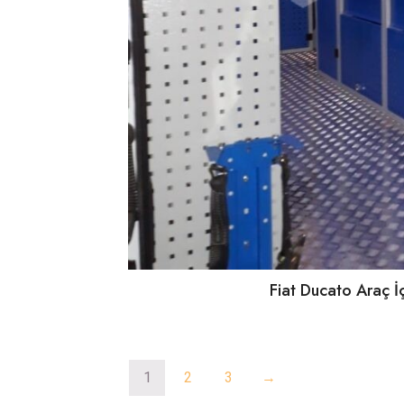
Fiat Ducato Araç İ
1
2
3
→