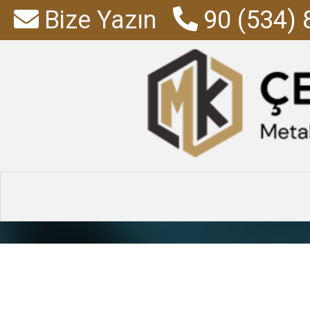
Bize Yazın
90 (534) 
araç içi d
Anasayfa
»
Ürün