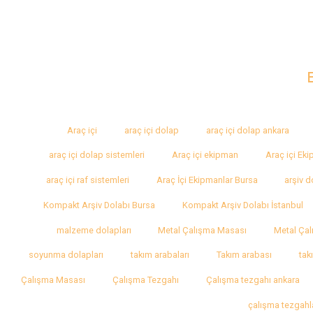
Araç içi
araç içi dolap
araç içi dolap ankara
araç içi dolap sistemleri
Araç içi ekipman
Araç içi Ek
araç içi raf sistemleri
Araç İçi Ekipmanlar Bursa
arşiv d
Kompakt Arşiv Dolabı Bursa
Kompakt Arşiv Dolabı İstanbul
malzeme dolapları
Metal Çalışma Masası
Metal Çal
soyunma dolapları
takım arabaları
Takım arabası
tak
Çalışma Masası
Çalışma Tezgahı
Çalışma tezgahı ankara
çalışma tezgahl