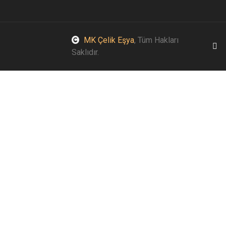
MK Çelik Eşya
, Tüm Hakları
Saklıdır.