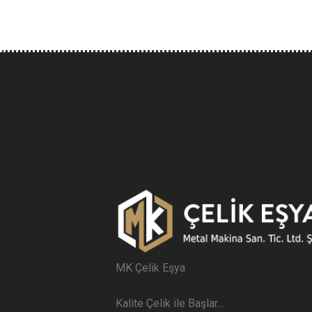
MK Çelik Eşya
Kalite Çelik ile Başlar…