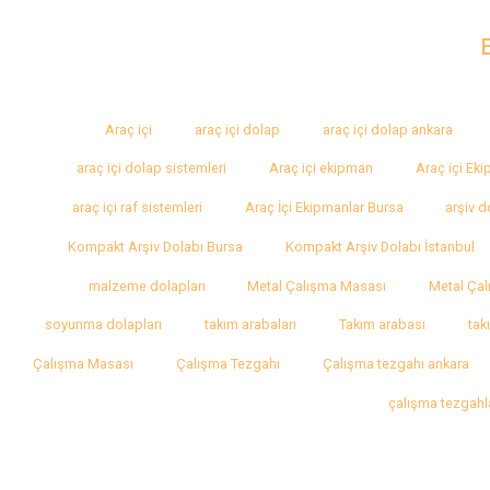
Araç içi
araç içi dolap
araç içi dolap ankara
araç içi dolap sistemleri
Araç içi ekipman
Araç içi Ek
araç içi raf sistemleri
Araç İçi Ekipmanlar Bursa
arşiv d
Kompakt Arşiv Dolabı Bursa
Kompakt Arşiv Dolabı İstanbul
malzeme dolapları
Metal Çalışma Masası
Metal Çal
soyunma dolapları
takım arabaları
Takım arabası
tak
Çalışma Masası
Çalışma Tezgahı
Çalışma tezgahı ankara
çalışma tezgahl