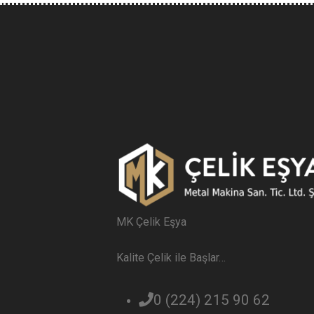
MK Çelik Eşya
Kalite Çelik ile Başlar…
0 (224) 215 90 62