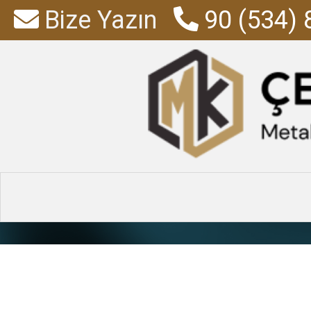
Bize Yazın
90 (534) 
yazı ta
Anasayfa
»
Ür