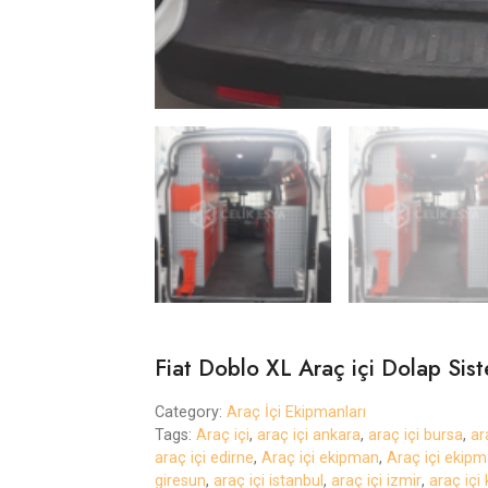
Fiat Doblo XL Araç içi Dolap Sis
Category:
Araç İçi Ekipmanları
Tags:
Araç içi
,
araç içi ankara
,
araç içi bursa
,
ar
araç içi edirne
,
Araç içi ekipman
,
Araç içi ekipm
giresun
,
araç içi istanbul
,
araç içi izmir
,
araç içi 