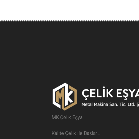
MK Çelik Eşya
Kalite Çelik ile Başlar…