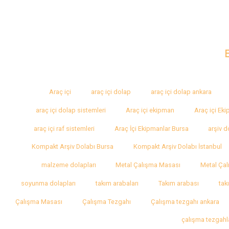
Araç içi
araç içi dolap
araç içi dolap ankara
araç içi dolap sistemleri
Araç içi ekipman
Araç içi Ek
araç içi raf sistemleri
Araç İçi Ekipmanlar Bursa
arşiv d
Kompakt Arşiv Dolabı Bursa
Kompakt Arşiv Dolabı İstanbul
malzeme dolapları
Metal Çalışma Masası
Metal Çal
soyunma dolapları
takım arabaları
Takım arabası
tak
Çalışma Masası
Çalışma Tezgahı
Çalışma tezgahı ankara
çalışma tezgahl