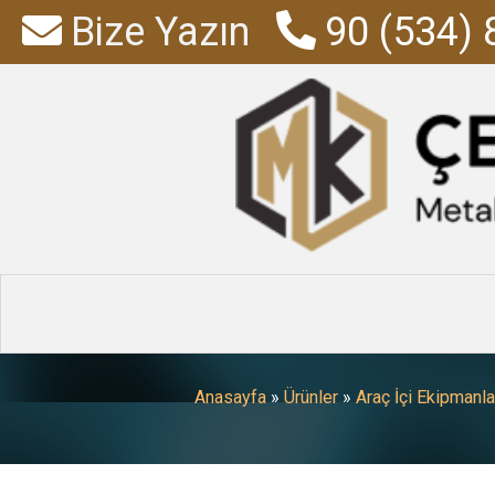
Bize Yazın
90 (534) 
Fiat Doblo X
Sisteml
Anasayfa
»
Ürünler
»
Araç İçi Ekipmanla