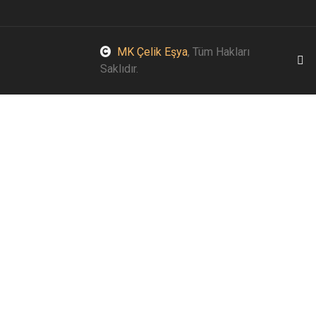
MK Çelik Eşya
, Tüm Hakları
Saklıdır.