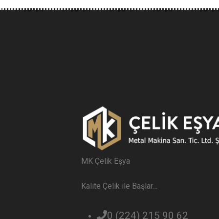
MK Çelik Eşya
Kalite Çelik ile Başlar…
0 (224) 215 90 62