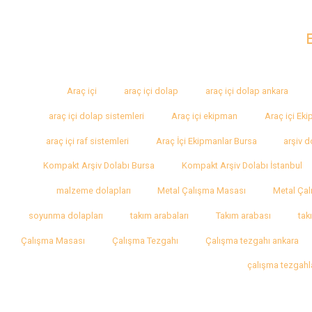
Araç içi
araç içi dolap
araç içi dolap ankara
araç içi dolap sistemleri
Araç içi ekipman
Araç içi Ek
araç içi raf sistemleri
Araç İçi Ekipmanlar Bursa
arşiv d
Kompakt Arşiv Dolabı Bursa
Kompakt Arşiv Dolabı İstanbul
malzeme dolapları
Metal Çalışma Masası
Metal Çal
soyunma dolapları
takım arabaları
Takım arabası
tak
Çalışma Masası
Çalışma Tezgahı
Çalışma tezgahı ankara
çalışma tezgahl