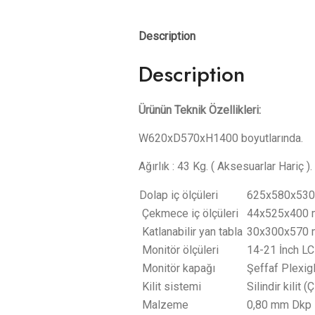
Description
Description
Ürünün Teknik Özellikleri:
W620xD570xH1400 boyutlarında.
Ağırlık : 43 Kg. ( Aksesuarlar Hariç ).
Dolap iç ölçüleri
625x580x53
Çekmece iç ölçüleri
44x525x400
Katlanabilir yan tabla
30x300x570
Monitör ölçüleri
14-21 İnch LC
Monitör kapağı
Şeffaf Plexi
Kilit sistemi
Silindir kilit (Ç
Malzeme
0,80 mm Dkp