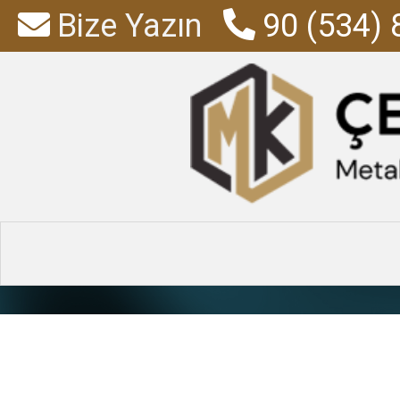
Bize Yazın
90 (534) 
bilgisayar 
Anasayfa
»
Ürünl