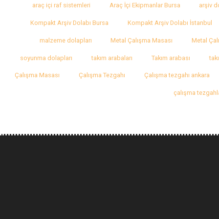
araç içi raf sistemleri
Araç İçi Ekipmanlar Bursa
arşiv d
Kompakt Arşiv Dolabı Bursa
Kompakt Arşiv Dolabı İstanbul
malzeme dolapları
Metal Çalışma Masası
Metal Çal
soyunma dolapları
takım arabaları
Takım arabası
tak
Çalışma Masası
Çalışma Tezgahı
Çalışma tezgahı ankara
çalışma tezgahl