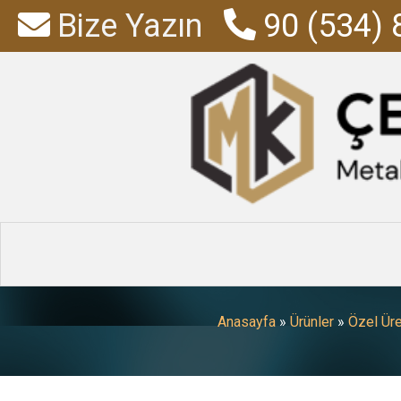
Bize Yazın
90 (534) 
Özel Üretim 
Anasayfa
»
Ürünler
»
Özel Ür