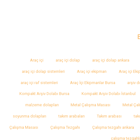
Araç içi
araç içi dolap
araç içi dolap ankara
araç içi dolap sistemleri
Araç içi ekipman
Araç içi Ek
araç içi raf sistemleri
Araç İçi Ekipmanlar Bursa
arşiv d
Kompakt Arşiv Dolabı Bursa
Kompakt Arşiv Dolabı İstanbul
malzeme dolapları
Metal Çalışma Masası
Metal Çal
soyunma dolapları
takım arabaları
Takım arabası
tak
Çalışma Masası
Çalışma Tezgahı
Çalışma tezgahı ankara
çalışma tezgahl