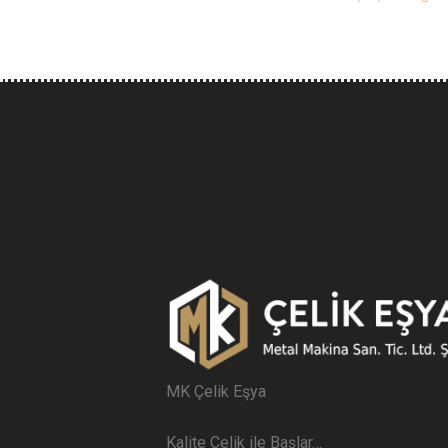
MK Çelik Eşya
Kalite Çelik ile Başlar…