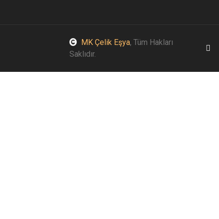
MK Çelik Eşya
, Tüm Hakları
Saklıdır.