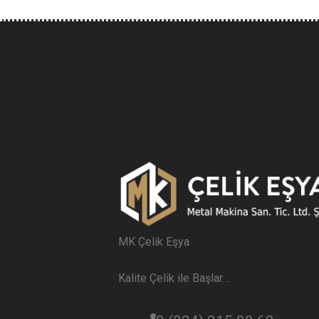
MK Çelik Eşya
Kalite Çelik ile Başlar…