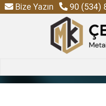
Bize Yazın
90 (534) 
Malzeme D
Anasayfa
»
Ürünler
»
Malzem