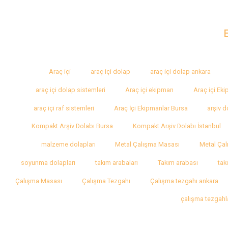
Araç içi
araç içi dolap
araç içi dolap ankara
araç içi dolap sistemleri
Araç içi ekipman
Araç içi Ek
araç içi raf sistemleri
Araç İçi Ekipmanlar Bursa
arşiv d
Kompakt Arşiv Dolabı Bursa
Kompakt Arşiv Dolabı İstanbul
malzeme dolapları
Metal Çalışma Masası
Metal Çal
soyunma dolapları
takım arabaları
Takım arabası
tak
Çalışma Masası
Çalışma Tezgahı
Çalışma tezgahı ankara
çalışma tezgahl