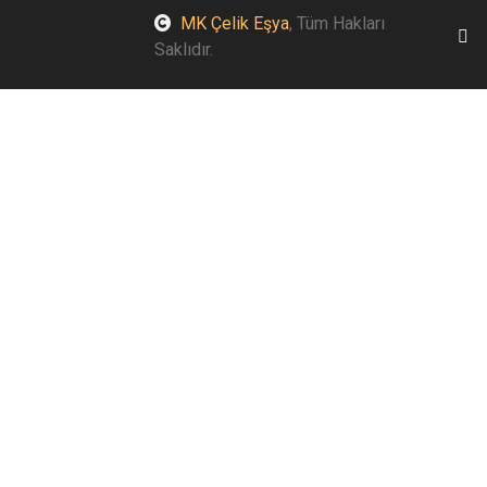
MK Çelik Eşya
, Tüm Hakları
Saklıdır.