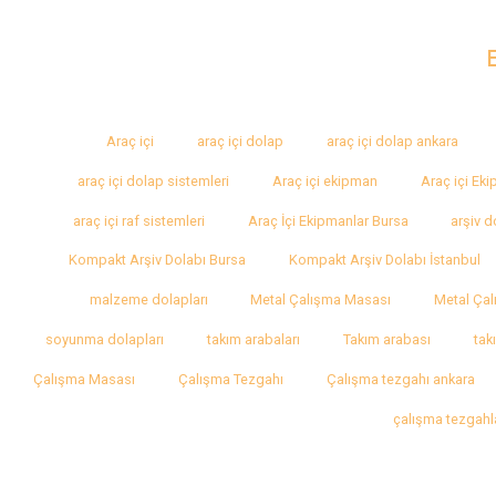
Araç içi
araç içi dolap
araç içi dolap ankara
araç içi dolap sistemleri
Araç içi ekipman
Araç içi Ek
araç içi raf sistemleri
Araç İçi Ekipmanlar Bursa
arşiv d
Kompakt Arşiv Dolabı Bursa
Kompakt Arşiv Dolabı İstanbul
malzeme dolapları
Metal Çalışma Masası
Metal Çal
soyunma dolapları
takım arabaları
Takım arabası
tak
Çalışma Masası
Çalışma Tezgahı
Çalışma tezgahı ankara
çalışma tezgahl