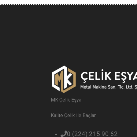
MK Çelik Eşya
Kalite Çelik ile Başlar…
0 (224) 215 90 62