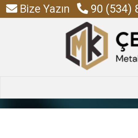
Bize Yazın
90 (534) 
Ford Cu
Anasayfa
»
Ürünler
»
Araç 