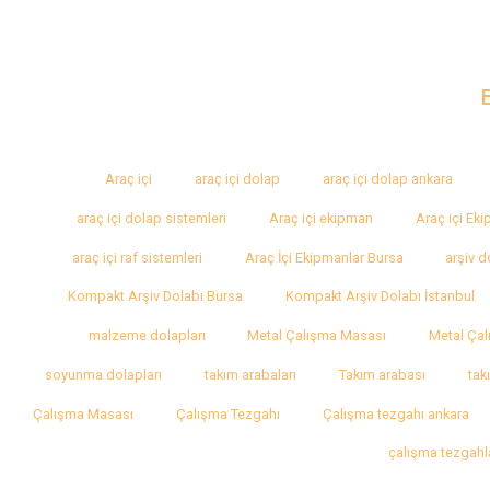
Araç içi
araç içi dolap
araç içi dolap ankara
araç içi dolap sistemleri
Araç içi ekipman
Araç içi Ek
araç içi raf sistemleri
Araç İçi Ekipmanlar Bursa
arşiv d
Kompakt Arşiv Dolabı Bursa
Kompakt Arşiv Dolabı İstanbul
malzeme dolapları
Metal Çalışma Masası
Metal Çal
soyunma dolapları
takım arabaları
Takım arabası
tak
Çalışma Masası
Çalışma Tezgahı
Çalışma tezgahı ankara
çalışma tezgahl