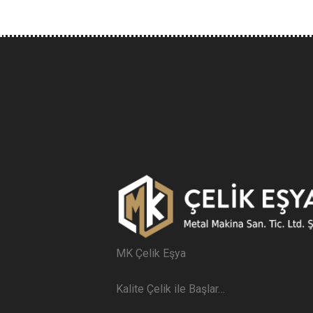
MK Çelik Eşya
Kalite Çelik ile Başlar…