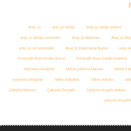
Araç içi
araç içi dolap
araç içi dolap ankara
araç içi dolap sistemleri
Araç içi ekipman
Araç içi Ek
araç içi raf sistemleri
Araç İçi Ekipmanlar Bursa
arşiv d
Kompakt Arşiv Dolabı Bursa
Kompakt Arşiv Dolabı İstanbul
malzeme dolapları
Metal Çalışma Masası
Metal Çal
soyunma dolapları
takım arabaları
Takım arabası
tak
Çalışma Masası
Çalışma Tezgahı
Çalışma tezgahı ankara
çalışma tezgahl