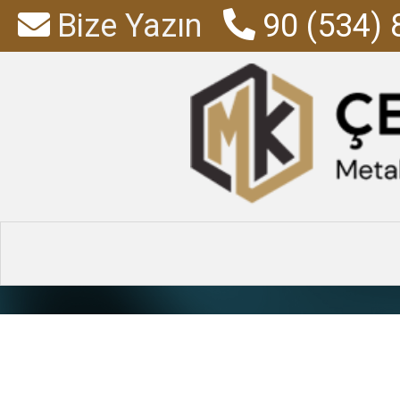
Bize Yazın
90 (534) 
Çalışma T
Anasayfa
»
Ürünler
»
Çalışm