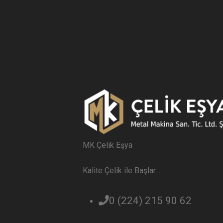
MK Çelik Eşya
Kalite Çelik ile Başlar…
0 (224) 215 90 62