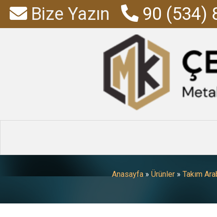
Bize Yazın
90 (534) 
1 Çekmeceli 
Anasayfa
»
Ürünler
»
Takım Arab