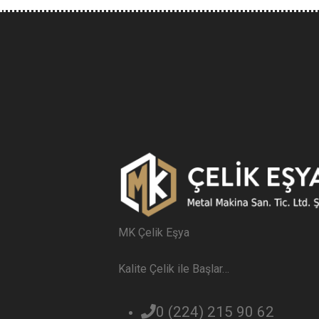
MK Çelik Eşya
Kalite Çelik ile Başlar…
0 (224) 215 90 62