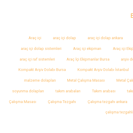
Araç içi
araç içi dolap
araç içi dolap ankara
araç içi dolap sistemleri
Araç içi ekipman
Araç içi Ek
araç içi raf sistemleri
Araç İçi Ekipmanlar Bursa
arşiv d
Kompakt Arşiv Dolabı Bursa
Kompakt Arşiv Dolabı İstanbul
malzeme dolapları
Metal Çalışma Masası
Metal Çal
soyunma dolapları
takım arabaları
Takım arabası
tak
Çalışma Masası
Çalışma Tezgahı
Çalışma tezgahı ankara
çalışma tezgahl