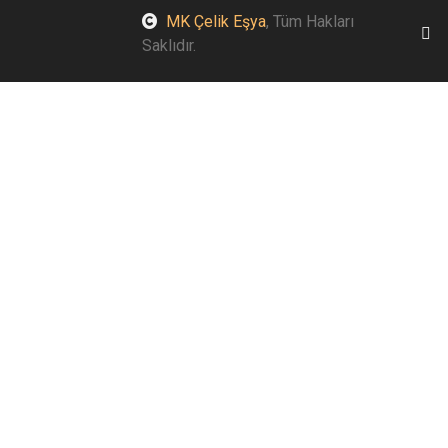
MK Çelik Eşya
, Tüm Hakları
Saklıdır.