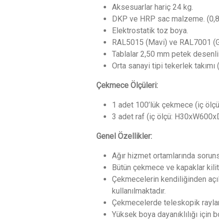
Aksesuarlar hariç 24 kg.
DKP ve HRP sac malzeme. (0,8
Elektrostatik toz boya.
RAL5015 (Mavi) ve RAL7001 (Gri)
Tablalar 2,50 mm petek desenli 
Orta sanayi tipi tekerlek takımı 
Çekmece Ölçüleri:
1 adet 100’lük çekmece (iç ö
3 adet raf (iç ölçü: H30xW60
Genel Özellikler:
Ağır hizmet ortamlarında sorunsu
Bütün çekmece ve kapaklar kilitl
Çekmecelerin kendiliğinden açı
kullanılmaktadır.
Çekmecelerde teleskopik raylar 
Yüksek boya dayanıklılığı için 