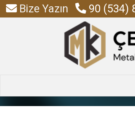
Bize Yazın
90 (534) 
soyunma do
Anasayfa
»
Ürünl