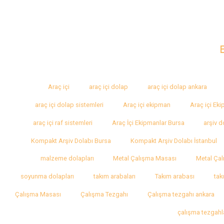
Araç içi
araç içi dolap
araç içi dolap ankara
araç içi dolap sistemleri
Araç içi ekipman
Araç içi Ek
araç içi raf sistemleri
Araç İçi Ekipmanlar Bursa
arşiv d
Kompakt Arşiv Dolabı Bursa
Kompakt Arşiv Dolabı İstanbul
malzeme dolapları
Metal Çalışma Masası
Metal Çal
soyunma dolapları
takım arabaları
Takım arabası
tak
Çalışma Masası
Çalışma Tezgahı
Çalışma tezgahı ankara
çalışma tezgahl