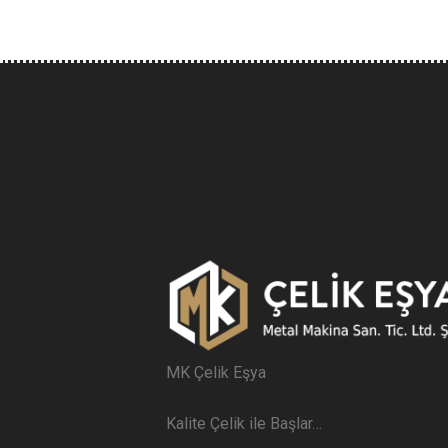
MK Çelik Eşya
Kalite Çelik ile Başlar…