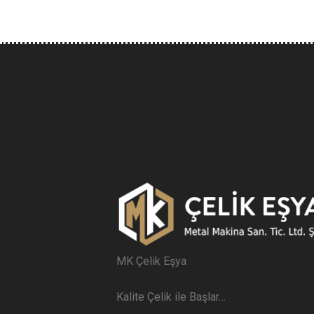
MK Çelik Eşya
Kalite Çelik ile Başlar…