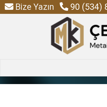
Bize Yazın
90 (534) 
kimyasal d
Anasayfa
»
Ürünl