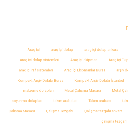
Araç içi
araç içi dolap
araç içi dolap ankara
araç içi dolap sistemleri
Araç içi ekipman
Araç içi Ek
araç içi raf sistemleri
Araç İçi Ekipmanlar Bursa
arşiv d
Kompakt Arşiv Dolabı Bursa
Kompakt Arşiv Dolabı İstanbul
malzeme dolapları
Metal Çalışma Masası
Metal Çal
soyunma dolapları
takım arabaları
Takım arabası
tak
Çalışma Masası
Çalışma Tezgahı
Çalışma tezgahı ankara
çalışma tezgahl