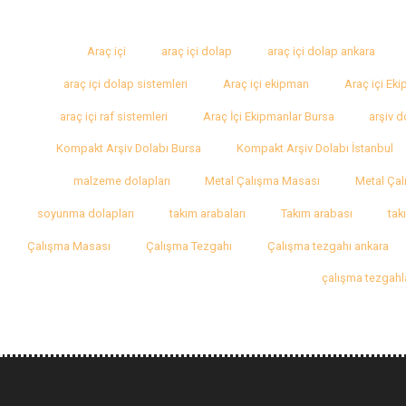
Araç içi
araç içi dolap
araç içi dolap ankara
araç içi dolap sistemleri
Araç içi ekipman
Araç içi Ek
araç içi raf sistemleri
Araç İçi Ekipmanlar Bursa
arşiv d
Kompakt Arşiv Dolabı Bursa
Kompakt Arşiv Dolabı İstanbul
malzeme dolapları
Metal Çalışma Masası
Metal Çal
soyunma dolapları
takım arabaları
Takım arabası
tak
Çalışma Masası
Çalışma Tezgahı
Çalışma tezgahı ankara
çalışma tezgahl