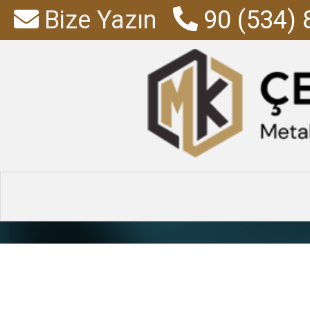
Bize Yazın
90 (534) 
ikili so
Anasayfa
»
Ür