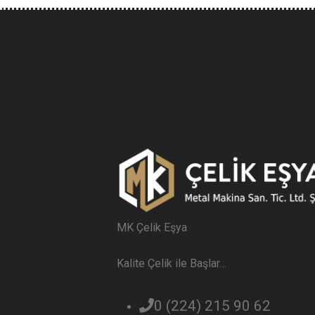
MK Çelik Eşya
Kalite Çelik ile Başlar…
0 (224) 215 90 62