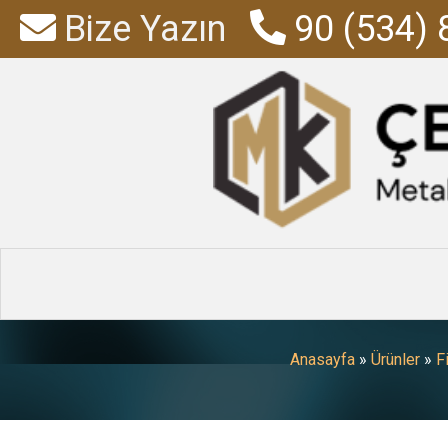
Bize Yazın
90 (534) 
Fiat Ducato
Sis
Anasayfa
»
Ürünler
»
F