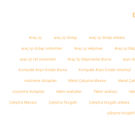
Araç içi
araç içi dolap
araç içi dolap ankara
araç içi dolap sistemleri
Araç içi ekipman
Araç içi Ek
araç içi raf sistemleri
Araç İçi Ekipmanlar Bursa
arşiv d
Kompakt Arşiv Dolabı Bursa
Kompakt Arşiv Dolabı İstanbul
malzeme dolapları
Metal Çalışma Masası
Metal Çal
soyunma dolapları
takım arabaları
Takım arabası
tak
Çalışma Masası
Çalışma Tezgahı
Çalışma tezgahı ankara
çalışma tezgahl