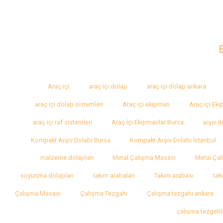
Araç içi
araç içi dolap
araç içi dolap ankara
araç içi dolap sistemleri
Araç içi ekipman
Araç içi Ek
araç içi raf sistemleri
Araç İçi Ekipmanlar Bursa
arşiv d
Kompakt Arşiv Dolabı Bursa
Kompakt Arşiv Dolabı İstanbul
malzeme dolapları
Metal Çalışma Masası
Metal Çal
soyunma dolapları
takım arabaları
Takım arabası
tak
Çalışma Masası
Çalışma Tezgahı
Çalışma tezgahı ankara
çalışma tezgahl