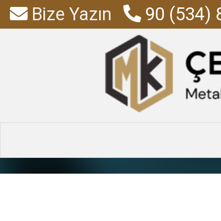
Bize Yazın
90 (534) 
Emanet D
Anasayfa
»
Ürün