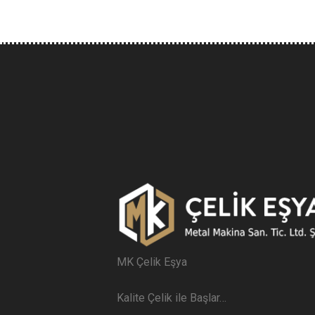
MK Çelik Eşya
Kalite Çelik ile Başlar…