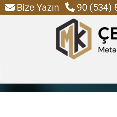
Bize Yazın
90 (534) 
araç içi
Anasayfa
»
Ürü