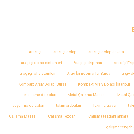
Araç içi
araç içi dolap
araç içi dolap ankara
araç içi dolap sistemleri
Araç içi ekipman
Araç içi Ek
araç içi raf sistemleri
Araç İçi Ekipmanlar Bursa
arşiv d
Kompakt Arşiv Dolabı Bursa
Kompakt Arşiv Dolabı İstanbul
malzeme dolapları
Metal Çalışma Masası
Metal Çal
soyunma dolapları
takım arabaları
Takım arabası
tak
Çalışma Masası
Çalışma Tezgahı
Çalışma tezgahı ankara
çalışma tezgahl