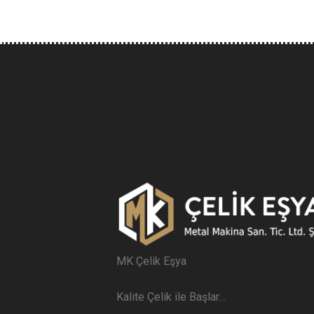
MK Çelik Eşya
Kalite Çelik ile Başlar…