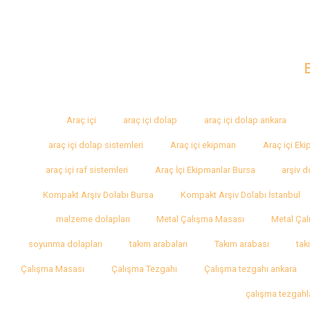
Araç içi
araç içi dolap
araç içi dolap ankara
araç içi dolap sistemleri
Araç içi ekipman
Araç içi Ek
araç içi raf sistemleri
Araç İçi Ekipmanlar Bursa
arşiv d
Kompakt Arşiv Dolabı Bursa
Kompakt Arşiv Dolabı İstanbul
malzeme dolapları
Metal Çalışma Masası
Metal Çal
soyunma dolapları
takım arabaları
Takım arabası
tak
Çalışma Masası
Çalışma Tezgahı
Çalışma tezgahı ankara
çalışma tezgahl