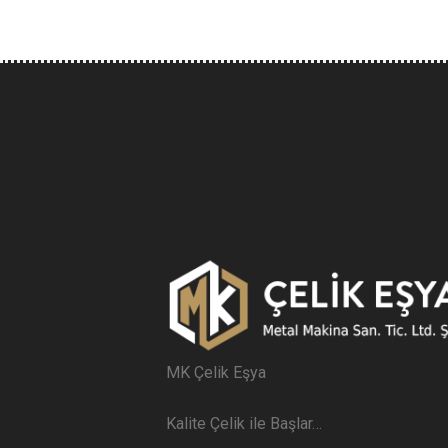
MK Çelik Eşya
Kalite Çelik ile Başlar…