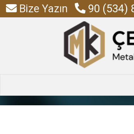
Bize Yazın
90 (534) 
Altılı Soyun
Anasayfa
»
Ürünler