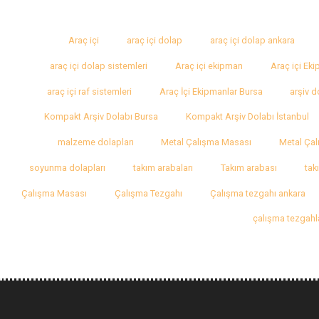
Araç içi
araç içi dolap
araç içi dolap ankara
araç içi dolap sistemleri
Araç içi ekipman
Araç içi Ek
araç içi raf sistemleri
Araç İçi Ekipmanlar Bursa
arşiv d
Kompakt Arşiv Dolabı Bursa
Kompakt Arşiv Dolabı İstanbul
malzeme dolapları
Metal Çalışma Masası
Metal Çal
soyunma dolapları
takım arabaları
Takım arabası
tak
Çalışma Masası
Çalışma Tezgahı
Çalışma tezgahı ankara
çalışma tezgahl