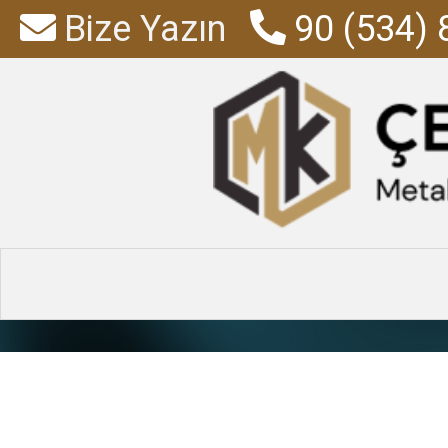
Bize Yazın
90 (534) 
4 Çekme
Anasayfa
»
Ür