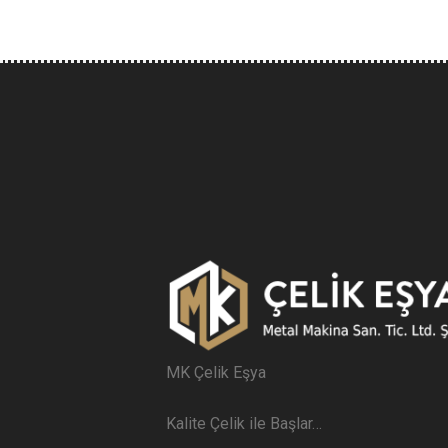
MK Çelik Eşya
Kalite Çelik ile Başlar…