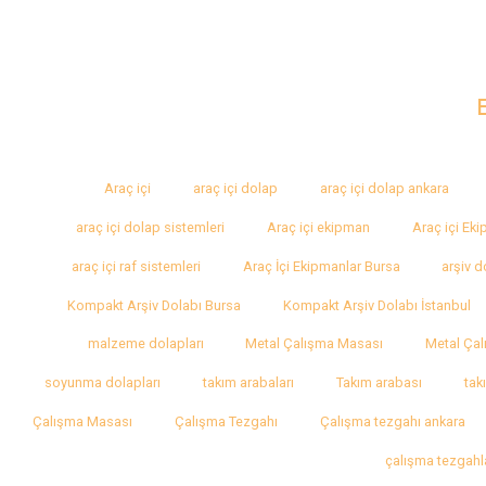
Araç içi
araç içi dolap
araç içi dolap ankara
araç içi dolap sistemleri
Araç içi ekipman
Araç içi Ek
araç içi raf sistemleri
Araç İçi Ekipmanlar Bursa
arşiv d
Kompakt Arşiv Dolabı Bursa
Kompakt Arşiv Dolabı İstanbul
malzeme dolapları
Metal Çalışma Masası
Metal Çal
soyunma dolapları
takım arabaları
Takım arabası
tak
Çalışma Masası
Çalışma Tezgahı
Çalışma tezgahı ankara
çalışma tezgahl