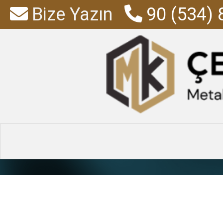
Bize Yazın
90 (534) 
1 Raflı Dos
Anasayfa
»
Ürünler